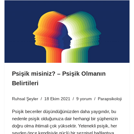
Psişik misiniz? – Psişik Olmanın
Belirtileri
Ruhsal Şeyler
18 Ekim 2021
9 yorum
Parapsikoloji
Psişik beceriler düşündüğünüzden daha yaygındır, bu
nedenle psişik olduğunuza dair herhangi bir şüphenizin
doğru olma ihtimali çok yüksektir. Yetenekli psişik, her
şeyden önce kendisiyle güçlü bir sezgisel bağlantıya