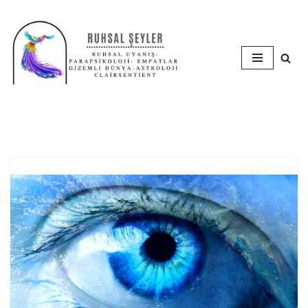
İçeriğe
geç