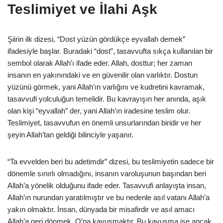
Teslimiyet ve İlahi Aşk
Şiirin ilk dizesi, “Dost yüzün gördükçe eyvallah demek”
ifadesiyle başlar. Buradaki “dost”, tasavvufta sıkça kullanılan bir
sembol olarak Allah’ı ifade eder. Allah, dosttur; her zaman
insanın en yakınındaki ve en güvenilir olan varlıktır. Dostun
yüzünü görmek, yani Allah’ın varlığını ve kudretini kavramak,
tasavvufi yolculuğun temelidir. Bu kavrayışın her anında, aşık
olan kişi “eyvallah” der, yani Allah’ın iradesine teslim olur.
Teslimiyet, tasavvufun en önemli unsurlarından biridir ve her
şeyin Allah’tan geldiği bilinciyle yaşanır.
“Ta evvelden beri bu adetimdir” dizesi, bu teslimiyetin sadece bir
dönemle sınırlı olmadığını, insanın varoluşunun başından beri
Allah’a yönelik olduğunu ifade eder. Tasavvufi anlayışta insan,
Allah’ın nurundan yaratılmıştır ve bu nedenle asıl vatanı Allah’a
yakın olmaktır. İnsan, dünyada bir misafirdir ve asıl amacı
Allah’a geri dönmek, O’na kavuşmaktır. Bu kavuşma ise ancak