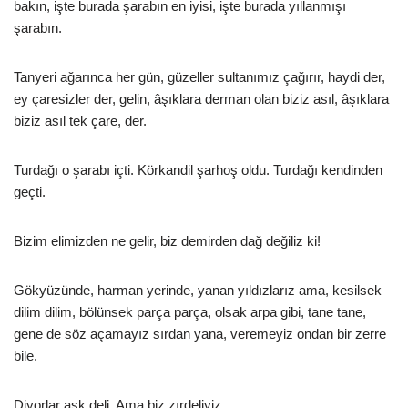
bakın, işte burada şarabın en iyisi, işte burada yıllanmışı
şarabın.
Tanyeri ağarınca her gün, güzeller sultanımız çağırır, haydi der,
ey çaresizler der, gelin, âşıklara derman olan biziz asıl, âşıklara
biziz asıl tek çare, der.
Turdağı o şarabı içti. Körkandil şarhoş oldu. Turdağı kendinden
geçti.
Bizim elimizden ne gelir, biz demirden dağ değiliz ki!
Gökyüzünde, harman yerinde, yanan yıldızlarız ama, kesilsek
dilim dilim, bölünsek parça parça, olsak arpa gibi, tane tane,
gene de söz açamayız sırdan yana, veremeyiz ondan bir zerre
bile.
Diyorlar aşk deli. Ama biz zırdeliyiz.