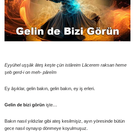
Eyyühel uşşâk âteş keşte çün istâreim Lâcerem raksan heme
şeb gerd-i on meh- pâreîm
Ey âşıklar, gelin bakın, gelin bakın, ey iş erleri.
Gelin de bizi görün
işte…
Bakın nasıl yıldızlar gibi ateş kesilmişiz, ayın yöresinde bütün
gece nasıl oynayıp dönmeye koyulmuşuz.