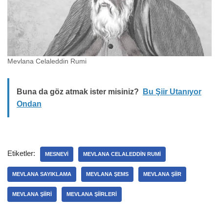
Mevlana Celaleddin Rumi
Buna da göz atmak ister misiniz?
Bu Şiir Utanıyor
Ondan
Etiketler:
MESNEVI
MEVLANA CELALEDDIN RUMI
MEVLANA SAYIKLAMA
MEVLANA ŞEMS
MEVLANA ŞIIR
MEVLANA ŞIIRI
MEVLANA ŞIIRLERI