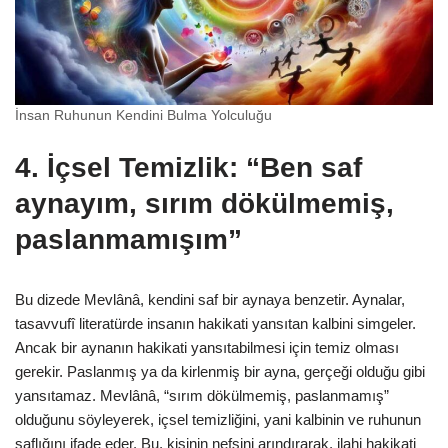
İnsan Ruhunun Kendini Bulma Yolculuğu
4.
İçsel Temizlik: “Ben saf
aynayım, sırım dökülmemiş,
paslanmamışım”
Bu dizede Mevlânâ, kendini saf bir aynaya benzetir. Aynalar,
tasavvufî literatürde insanın hakikati yansıtan kalbini simgeler.
Ancak bir aynanın hakikati yansıtabilmesi için temiz olması
gerekir. Paslanmış ya da kirlenmiş bir ayna, gerçeği olduğu gibi
yansıtamaz. Mevlânâ, “sırım dökülmemiş, paslanmamış”
olduğunu söyleyerek, içsel temizliğini, yani kalbinin ve ruhunun
saflığını ifade eder. Bu, kişinin nefsini arındırarak, ilahi hakikati