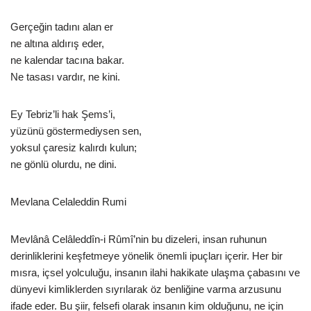
Gerçeğin tadını alan er
ne altına aldırış eder,
ne kalendar tacına bakar.
Ne tasası vardır, ne kini.
Ey Tebriz’li hak Şems’i,
yüzünü göstermediysen sen,
yoksul çaresiz kalırdı kulun;
ne gönlü olurdu, ne dini.
Mevlana Celaleddin Rumi
Mevlânâ Celâleddîn-i Rûmî’nin bu dizeleri, insan ruhunun
derinliklerini keşfetmeye yönelik önemli ipuçları içerir. Her bir
mısra, içsel yolculuğu, insanın ilahi hakikate ulaşma çabasını ve
dünyevi kimliklerden sıyrılarak öz benliğine varma arzusunu
ifade eder. Bu şiir, felsefi olarak insanın kim olduğunu, ne için