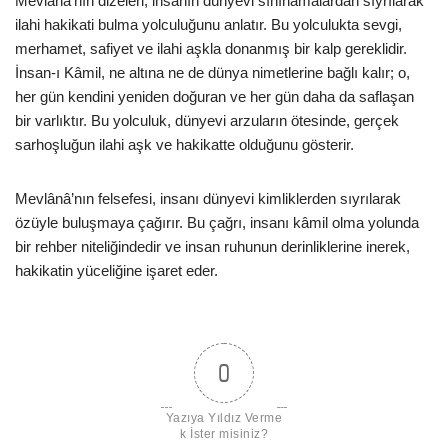
Mevlânâ’nın dizeleri, insanın dünyevi sınırlamalardan sıyrılarak
ilahi hakikati bulma yolculuğunu anlatır. Bu yolculukta sevgi,
merhamet, safiyet ve ilahi aşkla donanmış bir kalp gereklidir.
İnsan-ı Kâmil, ne altına ne de dünya nimetlerine bağlı kalır; o,
her gün kendini yeniden doğuran ve her gün daha da saflaşan
bir varlıktır. Bu yolculuk, dünyevi arzuların ötesinde, gerçek
sarhoşluğun ilahi aşk ve hakikatte olduğunu gösterir.
Mevlânâ’nın felsefesi, insanı dünyevi kimliklerden sıyrılarak
özüyle buluşmaya çağırır. Bu çağrı, insanı kâmil olma yolunda
bir rehber niteliğindedir ve insan ruhunun derinliklerine inerek,
hakikatin yüceliğine işaret eder.
0
Yazıya Yıldız Verme
k İster misiniz?