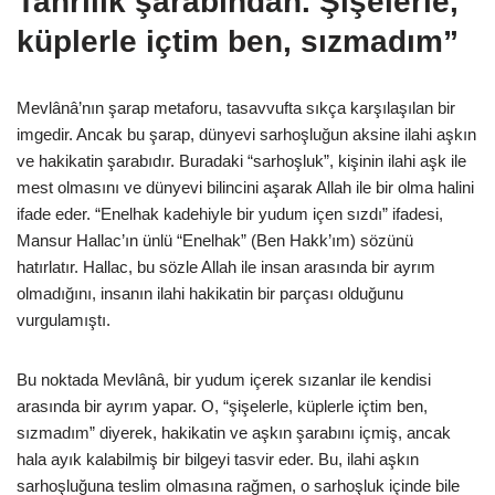
Tanrılık şarabından. Şişelerle,
küplerle içtim ben, sızmadım”
Mevlânâ’nın şarap metaforu, tasavvufta sıkça karşılaşılan bir
imgedir. Ancak bu şarap, dünyevi sarhoşluğun aksine ilahi aşkın
ve hakikatin şarabıdır. Buradaki “sarhoşluk”, kişinin ilahi aşk ile
mest olmasını ve dünyevi bilincini aşarak Allah ile bir olma halini
ifade eder. “Enelhak kadehiyle bir yudum içen sızdı” ifadesi,
Mansur Hallac’ın ünlü “Enelhak” (Ben Hakk’ım) sözünü
hatırlatır. Hallac, bu sözle Allah ile insan arasında bir ayrım
olmadığını, insanın ilahi hakikatin bir parçası olduğunu
vurgulamıştı.
Bu noktada Mevlânâ, bir yudum içerek sızanlar ile kendisi
arasında bir ayrım yapar. O, “şişelerle, küplerle içtim ben,
sızmadım” diyerek, hakikatin ve aşkın şarabını içmiş, ancak
hala ayık kalabilmiş bir bilgeyi tasvir eder. Bu, ilahi aşkın
sarhoşluğuna teslim olmasına rağmen, o sarhoşluk içinde bile