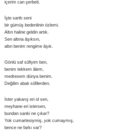
içerim can şerbeti.
İşte sarttı seni
bir gümüş bedenlinin özlemi.
Altın haline geldin artık.
Sen altına âşıksın,
altın benim rengime âşık.
Gönlü saf sûfiyim ben,
benim tekkem âlem,
medresem dünya benim.
Değilim abalı sûfilerden.
İster yakarış eri ol sen,
meyhane eri istersen,
bundan sanki ne çıkar?
Yok cumartesiymiş, yok cumaymış,
bence ne farkı var?