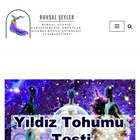
İçeriğe
geç