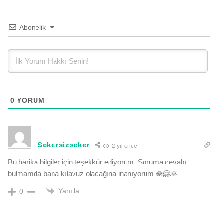
Abonelik
0
YORUM
Sekersizseker
2 yıl önce
Bu harika bilgiler için teşekkür ediyorum. Soruma cevabı
bulmamda bana kılavuz olacağına inanıyorum 🪷🤗🙏
Yanıtla
0