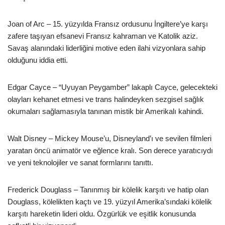
Joan of Arc – 15. yüzyılda Fransız ordusunu İngiltere’ye karşı
zafere taşıyan efsanevi Fransız kahraman ve Katolik aziz.
Savaş alanındaki liderliğini motive eden ilahi vizyonlara sahip
olduğunu iddia etti.
Edgar Cayce – “Uyuyan Peygamber” lakaplı Cayce, gelecekteki
olayları kehanet etmesi ve trans halindeyken sezgisel sağlık
okumaları sağlamasıyla tanınan mistik bir Amerikalı kahindi.
Walt Disney – Mickey Mouse’u, Disneyland’ı ve sevilen filmleri
yaratan öncü animatör ve eğlence kralı. Son derece yaratıcıydı
ve yeni teknolojiler ve sanat formlarını tanıttı.
Frederick Douglass – Tanınmış bir kölelik karşıtı ve hatip olan
Douglass, kölelikten kaçtı ve 19. yüzyıl Amerika’sındaki kölelik
karşıtı hareketin lideri oldu. Özgürlük ve eşitlik konusunda