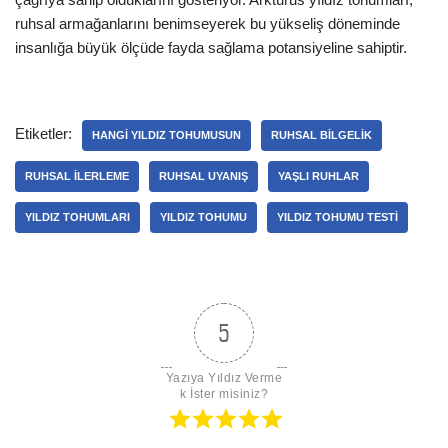
ruhsal armağanlarını benimseyerek bu yükseliş döneminde
insanlığa büyük ölçüde fayda sağlama potansiyeline sahiptir.
Etiketler:
HANGI YILDIZ TOHUMUSUN
RUHSAL BILGELIK
RUHSAL ILERLEME
RUHSAL UYANIŞ
YAŞLI RUHLAR
YILDIZ TOHUMLARI
YILDIZ TOHUMU
YILDIZ TOHUMU TESTI
5
Yazıya Yıldız Verme
k İster misiniz?