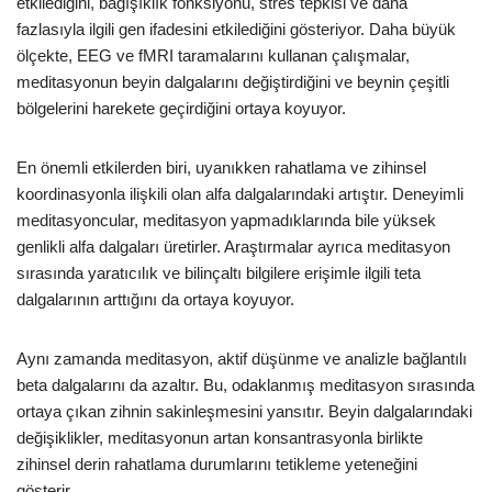
etkilediğini, bağışıklık fonksiyonu, stres tepkisi ve daha
fazlasıyla ilgili gen ifadesini etkilediğini gösteriyor. Daha büyük
ölçekte, EEG ve fMRI taramalarını kullanan çalışmalar,
meditasyonun beyin dalgalarını değiştirdiğini ve beynin çeşitli
bölgelerini harekete geçirdiğini ortaya koyuyor.
En önemli etkilerden biri, uyanıkken rahatlama ve zihinsel
koordinasyonla ilişkili olan alfa dalgalarındaki artıştır. Deneyimli
meditasyoncular, meditasyon yapmadıklarında bile yüksek
genlikli alfa dalgaları üretirler. Araştırmalar ayrıca meditasyon
sırasında yaratıcılık ve bilinçaltı bilgilere erişimle ilgili teta
dalgalarının arttığını da ortaya koyuyor.
Aynı zamanda meditasyon, aktif düşünme ve analizle bağlantılı
beta dalgalarını da azaltır. Bu, odaklanmış meditasyon sırasında
ortaya çıkan zihnin sakinleşmesini yansıtır. Beyin dalgalarındaki
değişiklikler, meditasyonun artan konsantrasyonla birlikte
zihinsel derin rahatlama durumlarını tetikleme yeteneğini
gösterir.