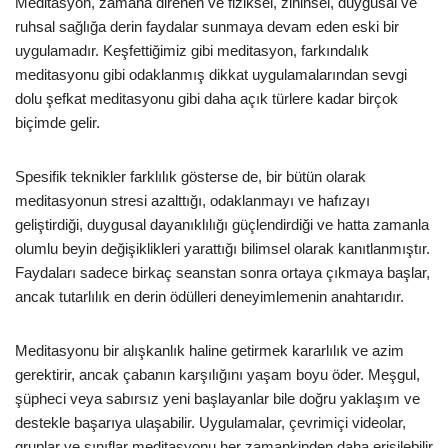
Meditasyon, zamana direnen ve fiziksel, zihinsel, duygusal ve
ruhsal sağlığa derin faydalar sunmaya devam eden eski bir
uygulamadır. Keşfettiğimiz gibi meditasyon, farkındalık
meditasyonu gibi odaklanmış dikkat uygulamalarından sevgi
dolu şefkat meditasyonu gibi daha açık türlere kadar birçok
biçimde gelir.
Spesifik teknikler farklılık gösterse de, bir bütün olarak
meditasyonun stresi azalttığı, odaklanmayı ve hafızayı
geliştirdiği, duygusal dayanıklılığı güçlendirdiği ve hatta zamanla
olumlu beyin değişiklikleri yarattığı bilimsel olarak kanıtlanmıştır.
Faydaları sadece birkaç seanstan sonra ortaya çıkmaya başlar,
ancak tutarlılık en derin ödülleri deneyimlemenin anahtarıdır.
Meditasyonu bir alışkanlık haline getirmek kararlılık ve azim
gerektirir, ancak çabanın karşılığını yaşam boyu öder. Meşgul,
şüpheci veya sabırsız yeni başlayanlar bile doğru yaklaşım ve
destekle başarıya ulaşabilir. Uygulamalar, çevrimiçi videolar,
gruplar ve sınıflar meditasyonu her zamankinden daha erişilebilir