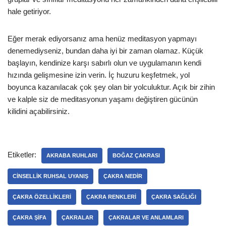
hale getiriyor.
Eğer merak ediyorsanız ama henüz meditasyon yapmayı
denemediyseniz, bundan daha iyi bir zaman olamaz. Küçük
başlayın, kendinize karşı sabırlı olun ve uygulamanın kendi
hızında gelişmesine izin verin. İç huzuru keşfetmek, yol
boyunca kazanılacak çok şey olan bir yolculuktur. Açık bir zihin
ve kalple siz de meditasyonun yaşamı değiştiren gücünün
kilidini açabilirsiniz.
Etiketler:
AKRABA RUHLARI
BOĞAZ ÇAKRASI
CINSELLIK RUHSAL UYANIŞ
ÇAKRA NEDIR
ÇAKRA ÖZELLIKLERI
ÇAKRA RENKLERI
ÇAKRA SAĞLIĞI
ÇAKRA ŞIFA
ÇAKRALAR
ÇAKRALAR VE ANLAMLARI