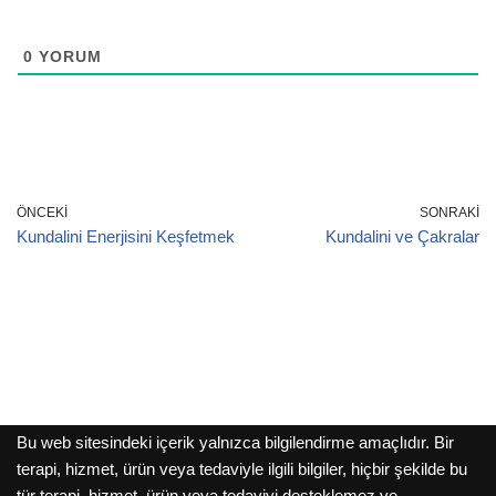
0
YORUM
ÖNCEKI
SONRAKI
Kundalini Enerjisini Keşfetmek
Kundalini ve Çakralar
Bu web sitesindeki içerik yalnızca bilgilendirme amaçlıdır. Bir
terapi, hizmet, ürün veya tedaviyle ilgili bilgiler, hiçbir şekilde bu
tür terapi, hizmet, ürün veya tedaviyi desteklemez ve