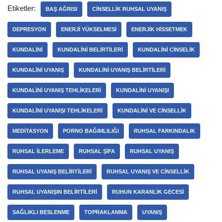
Etiketler:
BAŞ AĞRISI
CINSELLIK RUHSAL UYANIŞ
DEPRESYON
ENERJI YÜKSELMESI
ENERJIK HISSETMEK
KUNDALINI
KUNDALINI BELIRTILERI
KUNDALINI CINSELIK
KUNDALINI UYANIŞ
KUNDALINI UYANIŞ BELIRTILERI
KUNDALINI UYANIŞ TEHLIKELERI
KUNDALINI UYANIŞI
KUNDALINI UYANIŞI TEHLIKELERI
KUNDALINI VE CINSELLIK
MEDITASYON
PORNO BAĞIMLILIĞI
RUHSAL FARKINDALIK
RUHSAL ILERLEME
RUHSAL ŞIFA
RUHSAL UYANIŞ
RUHSAL UYANIŞ BELIRTILERI
RUHSAL UYANIŞ VE CINSELLIK
RUHSAL UYANIŞIN BELIRTILERI
RUHUN KARANLIK GECESI
SAĞLIKLI BESLENME
TOPRAKLANMA
UYANIŞ