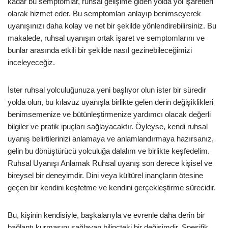
kadar bu semptomlar, ruhsal gelişime giden yolda yol işaretleri
olarak hizmet eder. Bu semptomları anlayıp benimseyerek
uyanışınızı daha kolay ve net bir şekilde yönlendirebilirsiniz. Bu
makalede, ruhsal uyanışın ortak işaret ve semptomlarını ve
bunlar arasında etkili bir şekilde nasıl gezinebileceğimizi
inceleyeceğiz.
İster ruhsal yolculuğunuza yeni başlıyor olun ister bir süredir
yolda olun, bu kılavuz uyanışla birlikte gelen derin değişiklikleri
benimsemenize ve bütünleştirmenize yardımcı olacak değerli
bilgiler ve pratik ipuçları sağlayacaktır. Öyleyse, kendi ruhsal
uyanış belirtilerinizi anlamaya ve anlamlandırmaya hazırsanız,
gelin bu dönüştürücü yolculuğa dalalım ve birlikte keşfedelim.
Ruhsal Uyanışı Anlamak Ruhsal uyanış son derece kişisel ve
bireysel bir deneyimdir. Dini veya kültürel inançların ötesine
geçen bir kendini keşfetme ve kendini gerçekleştirme sürecidir.
Bu, kişinin kendisiyle, başkalarıyla ve evrenle daha derin bir
bağlantı kurmasını sağlayan bilinçteki bir değişimdir. Spesifik