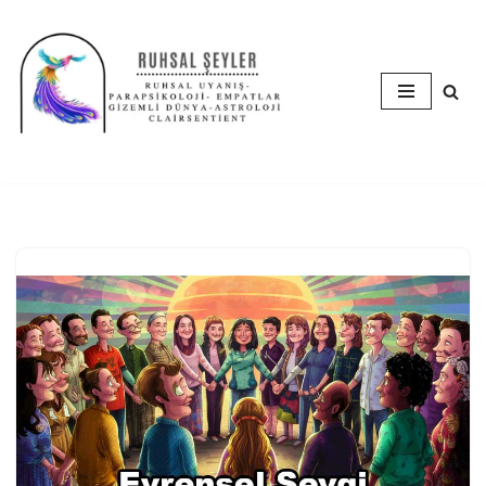
İçeriğe
geç