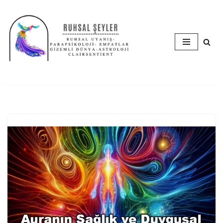
İçeriğe
geç