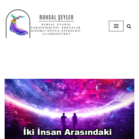
İçeriğe
geç