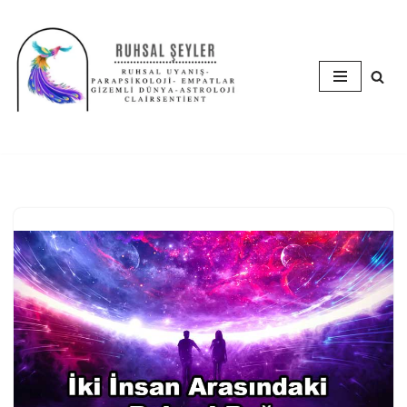
İçeriğe
geç