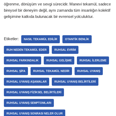
öğrenme, dönüşüm ve sevgi sürecidir. Manevi tekamül, sadece
bireysel bir deneyim değil, aynı zamanda tüm insanlığın kolektif
gelişimine katkıda bulunacak bir evrensel yolculuktur.
Etiketler:
NASIL TEKAMÜL EDILIR
OTANTIK BENLIK
RUH NEDEN TEKAMÜL EDER
RUHSAL EVRIM
RUHSAL FARKINDALIK
RUHSAL GELIŞME
RUHSAL ILERLEME
RUHSAL ŞIFA
RUHSAL TEKAMÜL NEDIR
RUHSAL UYANIŞ
RUHSAL UYANIŞ AŞAMALAR
RUHSAL UYANIŞ BELIRTILERI
RUHSAL UYANIŞ FIZIKSEL BELIRTILERI
RUHSAL UYANIŞ SEMPTOMLARI
RUHSAL UYANIŞ SONRASI NELER OLUR