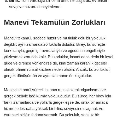
Birlik
: Tüm varoluşla bir olma bilincine ulaşarak, evrensel
sevgi ve huzuru deneyimleme.
Manevi Tekamülün Zorlukları
Manevi tekamül, sadece huzur ve mutluluk dolu bir yolculuk
değildir; aynı zamanda zorluklarla doludur. Birey, bu süreçte
korkularıyla, geçmiş travmalarıyla ve egosunun engelleriyle
yüzleşmek zorunda kalır. Bu zorluklar, insanı daha derin bir içsel
güce ve dirence yönlendirse de, kimi zaman karanlık geceler
olarak bilinen ruhsal krizlere neden olabilir. Ancak, bu zorluklar,
gerçek dönüşümün ve aydınlanmanın ön koşuludur.
Manevi tekamül süreci, insanın ruhsal olarak olgunlaşma ve
gerçek özüyle bağ kurma yolculuğudur. Bu süreç, her birey için
farklı zamanlarda ve yollarla gerçekleşse de, ortak bir amaca
hizmet eder: daha yüksek bir bilinç seviyesine ulaşmak ve
evrensel birliğin farkına varmak. Bu yolculuk, sonsuz bir