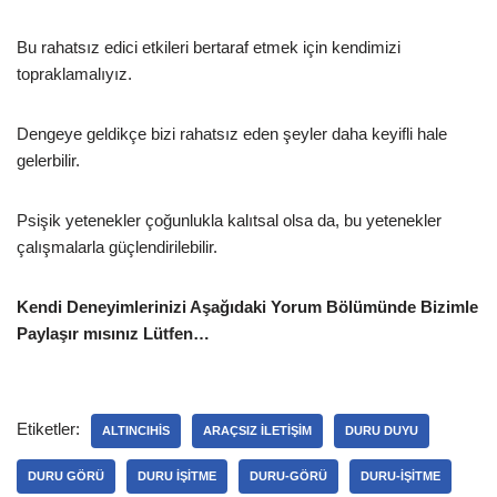
Bu rahatsız edici etkileri bertaraf etmek için kendimizi
topraklamalıyız.
Dengeye geldikçe bizi rahatsız eden şeyler daha keyifli hale
gelerbilir.
Psişik yetenekler çoğunlukla kalıtsal olsa da, bu yetenekler
çalışmalarla güçlendirilebilir.
Kendi Deneyimlerinizi Aşağıdaki Yorum Bölümünde Bizimle
Paylaşır mısınız Lütfen…
Etiketler:
ALTINCIHIS
ARAÇSIZ ILETIŞIM
DURU DUYU
DURU GÖRÜ
DURU IŞITME
DURU-GÖRÜ
DURU-IŞITME