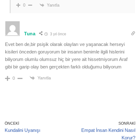
Yanıtla
0
Tuna
3 yıl önce
Evet ben de,bir psişik olarak olayları ve yaşanacak herseyi
kisileri önceden goruyorum bir insanın benimle ilgili hislerini
biliyorum olumlu olumsuz hiç bir yere ait hissetmiyorum Araf
gibi bir garip olay ben gerçekten farklı olduğumu biliyorum
Yanıtla
0
ÖNCEKI
SONRAKI
Kundalini Uyanışı
Empat İnsan Kendini Nasıl
Korur?