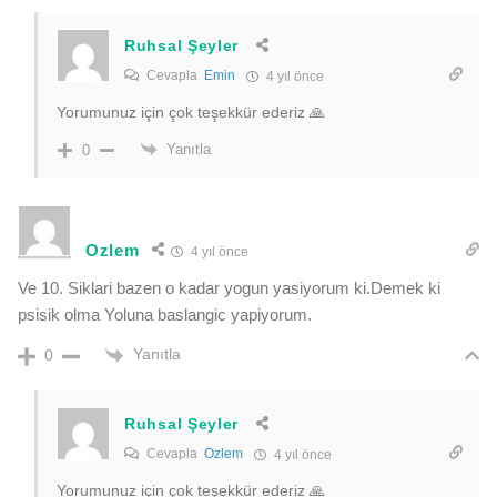
Ruhsal Şeyler
Cevapla
Emin
4 yıl önce
Yorumunuz için çok teşekkür ederiz 🙏
Yanıtla
0
Ozlem
4 yıl önce
Ve 10. Siklari bazen o kadar yogun yasiyorum ki.Demek ki
psisik olma Yoluna baslangic yapiyorum.
Yanıtla
0
Ruhsal Şeyler
Cevapla
Ozlem
4 yıl önce
Yorumunuz için çok teşekkür ederiz 🙏