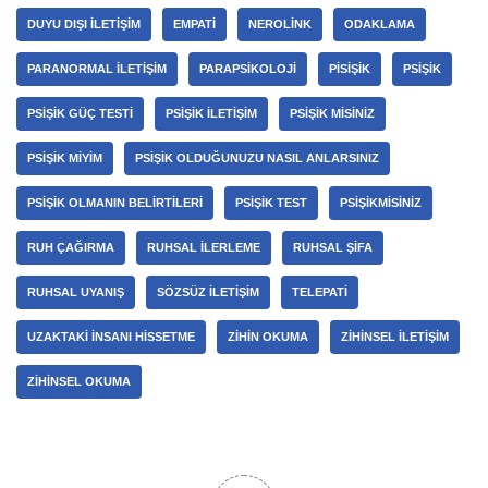
DUYU DIŞI ILETIŞIM
EMPATI
NEROLINK
ODAKLAMA
PARANORMAL ILETIŞIM
PARAPSIKOLOJI
PISIŞIK
PSIŞIK
PSIŞIK GÜÇ TESTI
PSIŞIK ILETIŞIM
PSIŞIK MISINIZ
PSIŞIK MIYIM
PSIŞIK OLDUĞUNUZU NASIL ANLARSINIZ
PSIŞIK OLMANIN BELIRTILERI
PSIŞIK TEST
PSIŞIKMISINIZ
RUH ÇAĞIRMA
RUHSAL ILERLEME
RUHSAL ŞIFA
RUHSAL UYANIŞ
SÖZSÜZ ILETIŞIM
TELEPATI
UZAKTAKI INSANI HISSETME
ZIHIN OKUMA
ZIHINSEL ILETIŞIM
ZIHINSEL OKUMA