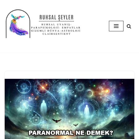
İçeriğe
geç