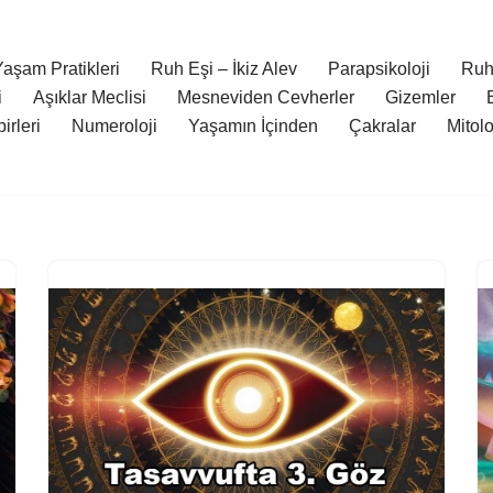
aşam Pratikleri
Ruh Eşi – İkiz Alev
Parapsikoloji
Ruh
i
Aşıklar Meclisi
Mesneviden Cevherler
Gizemler
irleri
Numeroloji
Yaşamın İçinden
Çakralar
Mitol