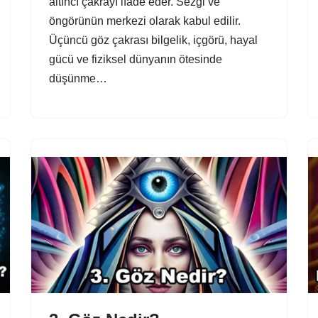
altıncı çakrayı ifade eder. Sezgi ve
öngörünün merkezi olarak kabul edilir.
Üçüncü göz çakrası bilgelik, içgörü, hayal
gücü ve fiziksel dünyanın ötesinde
düşünme…