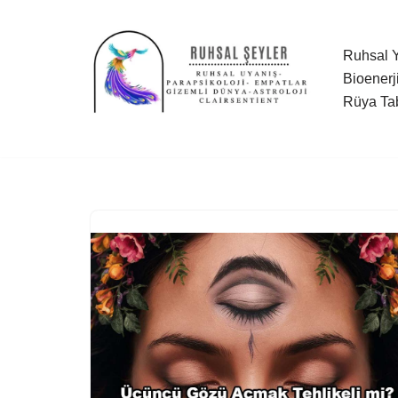
İçeriğe
Ruhsal Y
geç
Bioenerj
Rüya Tab