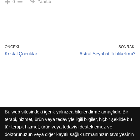
Yanıtla
0
ÖNCEKI
SONRAKI
Kristal Çocuklar
Astral Seyahat Tehlikeli mi?
Bu web sitesindeki içerik yalnızca bilgilendirme amaçlıdır. Bir
terapi, hizmet, ürün veya tedaviyle ilgili bilgiler, hiçbir şekilde bu
tür terapi, hizmet, ürün veya tedaviyi desteklemez ve
doktorunuzun veya diğer kayıtlı sağlık uzmanınızın tavsiyesinin