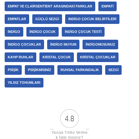
EMPAT VE CLAIRSENTIENT ARASINDAKI FARKLAR
EMPATI
EMPATLAR
GÜÇLÜ SEZGI
INDIGO ÇOCUK BELIRTILERI
INDIGO
INDIGO ÇOCUK
INDIGO ÇOCUK TESTI
INDIGO ÇOCUKLAR
INDIGO MUYUM
INDIGOMUSUNUZ
KAYIP RUHLAR
KRISTAL ÇOCUK
KRISTAL ÇOCUKLAR
PSIŞIK
PSIŞIKMISINIZ
RUHSAL FARKINDALIK
SEZGI
YILDIZ TOHUMLARI
4.8
Yazıya Yıldız Verme
k İster misiniz?