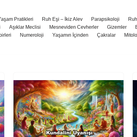
aşam Pratikleri
Ruh Eşi – İkiz Alev
Parapsikoloji
Ruh
i
Aşıklar Meclisi
Mesneviden Cevherler
Gizemler
irleri
Numeroloji
Yaşamın İçinden
Çakralar
Mitol