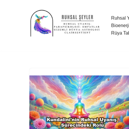
İçeriğe
Ruhsal Y
geç
Bioenerj
Rüya Tab