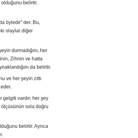
olduğunu belirtir.
a öyledir” der. Bu,
ki olaylar diğer
 şeyin durmadığını, her
inin, Zihnin ve hatta
aklandığını da belirtir.
u ve her şeyin zıttı
 eder.
r gelgiti vardır; her şey
ın ölçüsünün sola doğru
duğunu belirtir. Ayrıca
r.