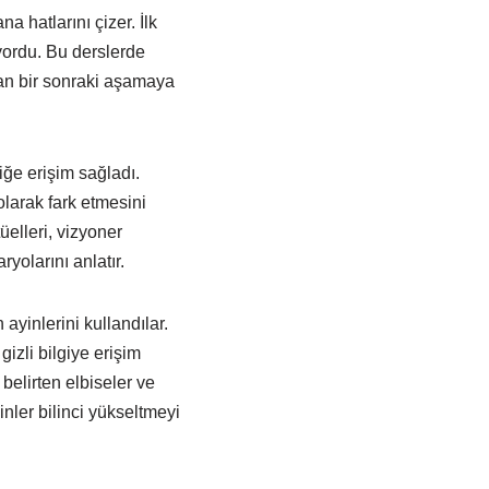
a hatlarını çizer. İlk
iyordu. Bu derslerde
an bir sonraki aşamaya
iğe erişim sağladı.
olarak fark etmesini
elleri, vizyoner
yolarını anlatır.
ayinlerini kullandılar.
gizli bilgiye erişim
 belirten elbiseler ve
inler bilinci yükseltmeyi