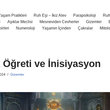
aşam Pratikleri
Ruh Eşi – İkiz Alev
Parapsikoloji
Ruh
i
Aşıklar Meclisi
Mesneviden Cevherler
Gizemler
irleri
Numeroloji
Yaşamın İçinden
Çakralar
Mitol
 Öğreti ve İnisiyasyon
2024
Gizemler