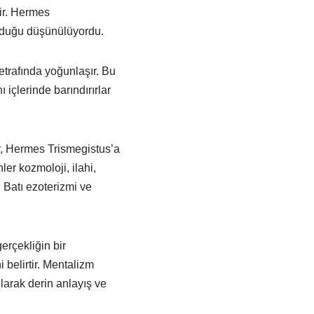
ir. Hermes
 olduğu düşünülüyordu.
etrafında yoğunlaşır. Bu
ı içlerinde barındırırlar
r, Hermes Trismegistus’a
ler kozmoloji, ilahi,
. Batı ezoterizmi ve
erçekliğin bir
i belirtir. Mentalizm
arak derin anlayış ve