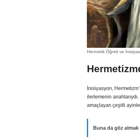
Hermetik Öğreti ve İnisiya
Hermetizmd
İnisiyasyon, Hermetizm’d
ilerlemenin anahtarıydı. 
amaçlayan çeşitli ayinle
Buna da göz atmak i