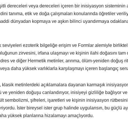
i dereceleri veya dereceleri içeren bir inisiyasyon sisteminin an
dini tanıma, etik ve doğa çalışmaları konularında öğretiler veril
maddi dünyadan kopmaya ve aşkın bilinci uyandırmaya odaklan
seviyeleri ezoterik bilgeliğe erişim ve Formlar alemiyle birliktel
uluğunun zirvesini, irfana ulaşmayı ve kişinin ilahi doğasını tam 
res ve diğer Hermetik metinler, arınma, ölüm-yeniden doğuş ritü
veya daha yüksek varlıklarla karşılaşmayı içeren başlangıç ​​senar
, klasik metinlerdeki açıklamalara dayanan karmaşık inisiyasyon 
 ve yeniden doğuşu canlandırıyor, inisiyeyi gizliliğe bağlıyor ve 
t sembolizmi, şifreleri, işaretleri ve kişinin inisiyasyon rütbesini
eriyordu. İster bireysel ister grup halinde uygulansın, bu güçlü ay
daha yüksek planlarına hizalamayı amaçlıyordu.