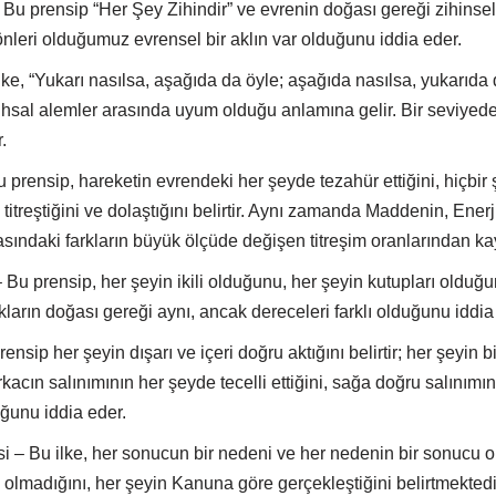
Bu prensip “Her Şey Zihindir” ve evrenin doğası gereği zihinsel 
nleri olduğumuz evrensel bir aklın var olduğunu iddia eder.
lke, “Yukarı nasılsa, aşağıda da öyle; aşağıda nasılsa, yukarıda d
 ruhsal alemler arasında uyum olduğu anlamına gelir. Bir seviyede
.
u prensip, hareketin evrendeki her şeyde tezahür ettiğini, hiçbir
, titreştiğini ve dolaştığını belirtir. Aynı zamanda Maddenin, Enerj
sındaki farkların büyük ölçüde değişen titreşim oranlarından kayn
 Bu prensip, her şeyin ikili olduğunu, her şeyin kutupları olduğun
lıkların doğası gereği aynı, ancak dereceleri farklı olduğunu iddia
nsip her şeyin dışarı ve içeri doğru aktığını belirtir; her şeyin bi
rkacın salınımının her şeyde tecelli ettiğini, sağa doğru salınım
ğunu iddia eder.
 – Bu ilke, her sonucun bir nedeni ve her nedenin bir sonucu ol
n olmadığını, her şeyin Kanuna göre gerçekleştiğini belirtmektedi