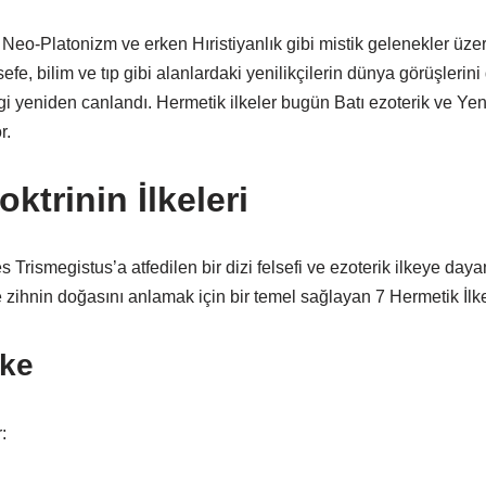
eo-Platonizm ve erken Hıristiyanlık gibi mistik gelenekler üzer
efe, bilim ve tıp gibi alanlardaki yenilikçilerin dünya görüşlerin
ilgi yeniden canlandı. Hermetik ilkeler bugün Batı ezoterik ve Yen
r.
ktrinin İlkeleri
 Trismegistus’a atfedilen bir dizi felsefi ve ezoterik ilkeye day
ve zihnin doğasını anlamak için bir temel sağlayan 7 Hermetik İlke
lke
: