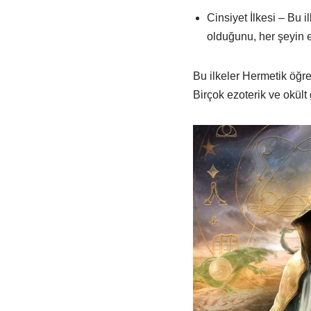
Cinsiyet İlkesi – Bu i
olduğunu, her şeyin er
Bu ilkeler Hermetik öğre
Birçok ezoterik ve okült 