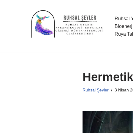
İçeriğe
Ruhsal Y
geç
Bioenerj
Rüya Tab
Hermetik
Ruhsal Şeyler
3 Nisan 