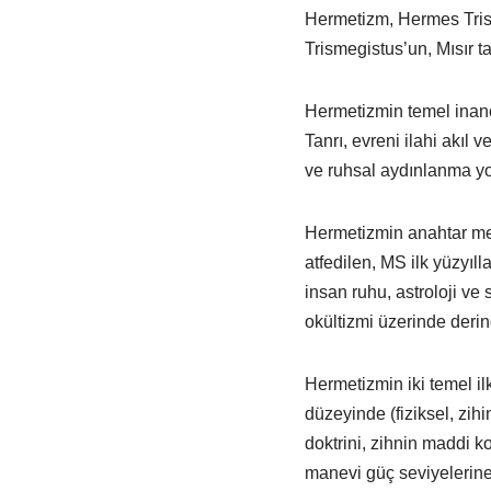
Hermetizm, Hermes Trism
Trismegistus’un, Mısır t
Hermetizmin temel inançl
Tanrı, evreni ilahi akıl ve
ve ruhsal aydınlanma yolu
Hermetizmin anahtar met
atfedilen, MS ilk yüzyıll
insan ruhu, astroloji ve 
okültizmi üzerinde derind
Hermetizmin iki temel ilk
düzeyinde (fiziksel, zihi
doktrini, zihnin maddi 
manevi güç seviyelerine 