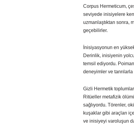
Corpus Hermeticum, çeşitl
seviyede inisiyelere ken
uzmanlaştıktan sonra, 
geçebilirler.
İnisiyasyonun en yüksek 
Derinlik, inisiyenin yolc
temsil ediyordu. Poimand
deneyimler ve tanrılarla 
Gizli Hermetik toplumlar
Ritüeller metafizik ölümü
sağlıyordu. Törenler, okül
kuşaklar gibi araçları iç
ve inisiyeyi varoluşun 