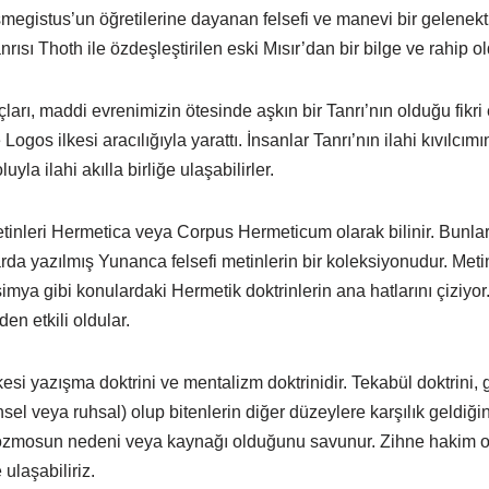
egistus’un öğretilerine dayanan felsefi ve manevi bir gelenekt
anrısı Thoth ile özdeşleştirilen eski Mısır’dan bir bilge ve rahip
arı, maddi evrenimizin ötesinde aşkın bir Tanrı’nın olduğu fikri 
 Logos ilkesi aracılığıyla yarattı. İnsanlar Tanrı’nın ilahi kıvılcımın
yla ilahi akılla birliğe ulaşabilirler.
inleri Hermetica veya Corpus Hermeticum olarak bilinir. Bunla
arda yazılmış Yunanca felsefi metinlerin bir koleksiyonudur. Metin
simya gibi konulardaki Hermetik doktrinlerin ana hatlarını çiziyor
en etkili oldular.
esi yazışma doktrini ve mentalizm doktrinidir. Tekabül doktrini, g
nsel veya ruhsal) olup bitenlerin diğer düzeylere karşılık geldiğin
kozmosun nedeni veya kaynağı olduğunu savunur. Zihne hakim ol
ulaşabiliriz.