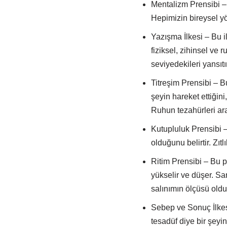
Mentalizm Prensibi – 
Hepimizin bireysel yö
Yazışma İlkesi – Bu i
fiziksel, zihinsel ve
seviyedekileri yansıtır
Titreşim Prensibi – B
şeyin hareket ettiğini
Ruhun tezahürleri ara
Kutupluluk Prensibi –
olduğunu belirtir. Zıt
Ritim Prensibi – Bu pre
yükselir ve düşer. Sa
salınımın ölçüsü oldu
Sebep ve Sonuç İlkesi
tesadüf diye bir şeyi